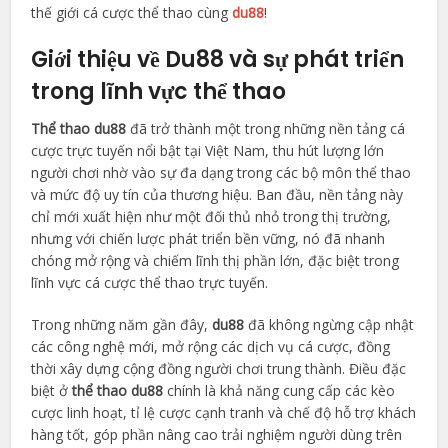
thế giới cá cược thể thao cùng
du88
!
Giới thiệu về Du88 và sự phát triển
trong lĩnh vực thể thao
Thể thao du88
đã trở thành một trong những nền tảng cá
cược trực tuyến nổi bật tại Việt Nam, thu hút lượng lớn
người chơi nhờ vào sự đa dạng trong các bộ môn thể thao
và mức độ uy tín của thương hiệu. Ban đầu, nền tảng này
chỉ mới xuất hiện như một đối thủ nhỏ trong thị trường,
nhưng với chiến lược phát triển bền vững, nó đã nhanh
chóng mở rộng và chiếm lĩnh thị phần lớn, đặc biệt trong
lĩnh vực cá cược thể thao trực tuyến.
Trong những năm gần đây,
du88
đã không ngừng cập nhật
các công nghệ mới, mở rộng các dịch vụ cá cược, đồng
thời xây dựng cộng đồng người chơi trung thành. Điều đặc
biệt ở
thể thao du88
chính là khả năng cung cấp các kèo
cược linh hoạt, tỉ lệ cược cạnh tranh và chế độ hỗ trợ khách
hàng tốt, góp phần nâng cao trải nghiệm người dùng trên