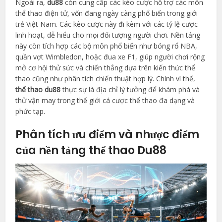
Ngoài ra,
du88
còn cung cấp các kèo cược hỗ trợ các môn
thể thao điện tử, vốn đang ngày càng phổ biến trong giới
trẻ Việt Nam. Các kèo cược này đi kèm với các tỷ lệ cược
linh hoạt, dễ hiểu cho mọi đối tượng người chơi. Nền tảng
này còn tích hợp các bộ môn phổ biến như bóng rổ NBA,
quần vợt Wimbledon, hoặc đua xe F1, giúp người chơi rộng
mở cơ hội thử sức và chiến thắng dựa trên kiến thức thể
thao cũng như phân tích chiến thuật hợp lý. Chính vì thế,
thể thao du88
thực sự là địa chỉ lý tưởng để khám phá và
thử vận may trong thế giới cá cược thể thao đa dạng và
phức tạp.
Phân tích ưu điểm và nhược điểm
của nền tảng thể thao Du88