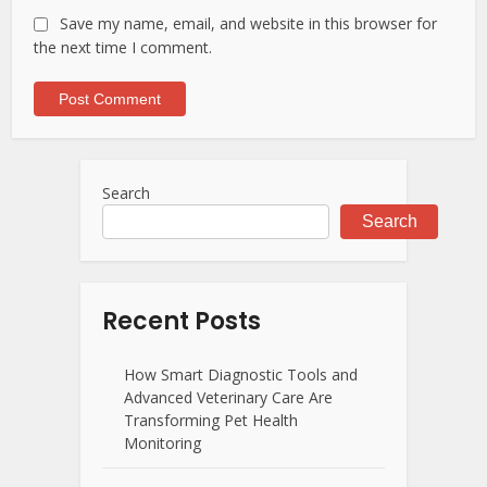
Save my name, email, and website in this browser for
the next time I comment.
Search
Search
Recent Posts
How Smart Diagnostic Tools and
Advanced Veterinary Care Are
Transforming Pet Health
Monitoring