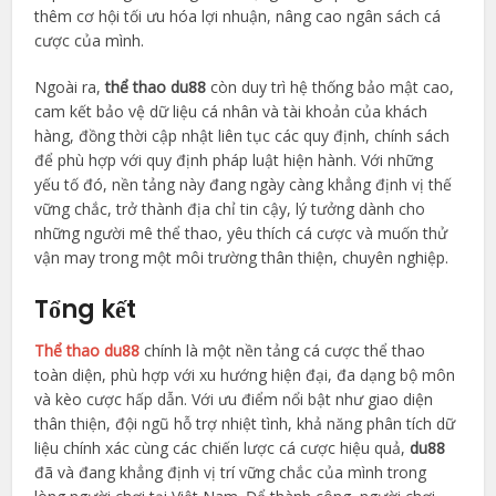
thêm cơ hội tối ưu hóa lợi nhuận, nâng cao ngân sách cá
cược của mình.
Ngoài ra,
thể thao du88
còn duy trì hệ thống bảo mật cao,
cam kết bảo vệ dữ liệu cá nhân và tài khoản của khách
hàng, đồng thời cập nhật liên tục các quy định, chính sách
để phù hợp với quy định pháp luật hiện hành. Với những
yếu tố đó, nền tảng này đang ngày càng khẳng định vị thế
vững chắc, trở thành địa chỉ tin cậy, lý tưởng dành cho
những người mê thể thao, yêu thích cá cược và muốn thử
vận may trong một môi trường thân thiện, chuyên nghiệp.
Tổng kết
Thể thao du88
chính là một nền tảng cá cược thể thao
toàn diện, phù hợp với xu hướng hiện đại, đa dạng bộ môn
và kèo cược hấp dẫn. Với ưu điểm nổi bật như giao diện
thân thiện, đội ngũ hỗ trợ nhiệt tình, khả năng phân tích dữ
liệu chính xác cùng các chiến lược cá cược hiệu quả,
du88
đã và đang khẳng định vị trí vững chắc của mình trong