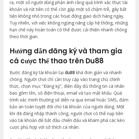
ra, một số người dùng phản ánh rằng quá trình xác thực tài
khoản và rút tiền có thể còn gặp một số chậm trễ, gây bất
tiện không nhỏ trong các hoạt động giao dịch hàng ngày.
Tuy nhiên, với việc không ngừng nâng cấp hệ thống, những
hạn chế này hoàn toàn có thể được cải thiện nhanh chóng
theo thời gian.
Hướng dẫn đăng ký và tham gia
cá cược thể thao trên Du88
Bước đăng ký tài khoản tại
du88
khá đơn giản và nhanh
chóng. Người chơi chỉ cần truy cập vào trang chủ chính
thức, chọn mục “Đăng ký”, điền đầy đủ thông tin cá nhân
bao gồm tên, số điện thoại, email và tạo mật khẩu. Quá
trình xác minh thường sẽ diễn ra qua email hoặc SMS, đảm
bảo an toàn tuyệt đối cho tài khoản của người dùng. Một
khi đã đăng nhập thành công, người chơi có thể nạp tiền
vào tài khoản để bắt đầu chiến đấu và khám phá các kèo
cược phù hợp với sở thích cá nhân.