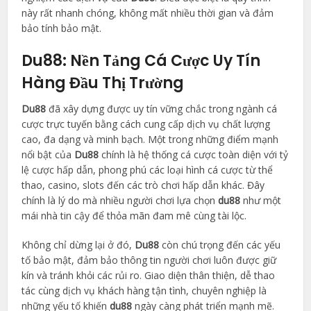
này rất nhanh chóng, không mất nhiều thời gian và đảm
bảo tính bảo mật.
Du88: Nền Tảng Cá Cược Uy Tín
Hàng Đầu Thị Trường
Du88
đã xây dựng được uy tín vững chắc trong ngành cá
cược trực tuyến bằng cách cung cấp dịch vụ chất lượng
cao, đa dạng và minh bạch. Một trong những điểm mạnh
nổi bật của
Du88
chính là hệ thống cá cược toàn diện với tỷ
lệ cược hấp dẫn, phong phú các loại hình cá cược từ thể
thao, casino, slots đến các trò chơi hấp dẫn khác. Đây
chính là lý do mà nhiều người chơi lựa chọn
du88
như một
mái nhà tin cậy để thỏa mãn đam mê cùng tài lộc.
Không chỉ dừng lại ở đó,
Du88
còn chú trọng đến các yếu
tố bảo mật, đảm bảo thông tin người chơi luôn được giữ
kín và tránh khỏi các rủi ro. Giao diện thân thiện, dễ thao
tác cùng dịch vụ khách hàng tận tình, chuyên nghiệp là
những yếu tố khiến
du88
ngày càng phát triển mạnh mẽ.