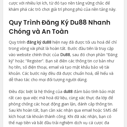
cược với nhiều lợi ích, từ đó tạo nền tảng vững chắc để
khám phá các trò chơi giải trí phong phú của nền tảng này.
Quy Trình Đăng Ký Du88 Nhanh
Chóng và An Toàn
Quy trình
đăng ký du88
hiện nay đã được tối ưu hoá để chỉ
trong vòng vài phút là hoàn tất. Bước đầu tiên là truy cập
vào website chính thức của
Du88
, sau đó chọn phần “Đăng
ký” hoặc “Register”. Bạn sẽ điền các thông tin cơ bản như
họ tên, số điện thoại, email và tạo mật khẩu bảo vệ tài
khoản. Các bước này đều đã được chuẩn hoá, dễ hiểu và
dễ thao tác cho mọi đối tượng người dùng.
Điều đặc biệt là hệ thống của
du88
đảm bảo tính bảo mật
rất cao qua việc mã hoá dữ liệu, cùng xác thực đa lớp để
phòng chống các hoạt động gian lận, đánh cắp thông tin.
Sau khi hoàn tất, bạn cần xác nhận qua email hoặc SMS để
kích hoạt tài khoản thành công. Khi đã xác nhận, bạn có
thể nạp tiền và bắt đầu trải nghiệm dịch vụ cá cược đa