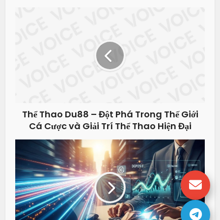
Thể Thao Du88 – Đột Phá Trong Thế Giới
Cá Cược và Giải Trí Thể Thao Hiện Đại