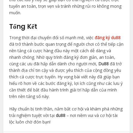
tuyến an toàn, trọn vẹn và tránh những rủi ro không mong
muốn.
Tổng Kết
Trong thời đại chuyển đổi số mạnh mẽ, việc
đăng ký du88
đã trở thành bước quan trọng để người chơi có thể tiếp cận
nền tảng cá cược hàng đầu này một cách dễ dàng và
nhanh chóng. Nhờ quy trình đăng ký đơn giản, an toàn,
cùng các ưu đãi hấp dẫn dành cho người mới,
Du88
đã trở
thành địa chỉ tin cậy và được yêu thích của cộng đồng yêu
thích cá cược trực tuyến. Hy vọng bài viết này đã giúp bạn
hiểu rõ hơn về các bước đăng ký, lợi ích cũng như các lưu ý
cần thiết để bắt đầu hành trình giải trí hấp dẫn của mình
trên nền tảng số này.
Hãy chuẩn bị tinh thần, nắm bắt cơ hội và khám phá những
trải nghiệm tuyệt vời tại
du88
– nơi niềm vui và cơ hội tài
lộc luôn chờ đón bạn!