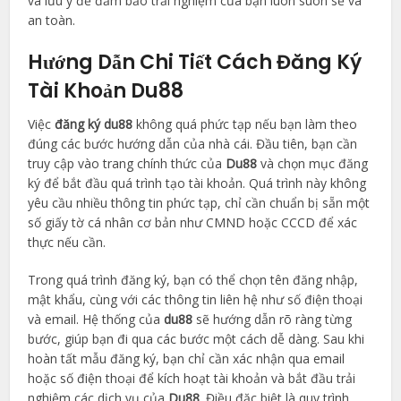
và lưu ý để đảm bảo trải nghiệm của bạn luôn suôn sẻ và
an toàn.
Hướng Dẫn Chi Tiết Cách Đăng Ký
Tài Khoản Du88
Việc
đăng ký du88
không quá phức tạp nếu bạn làm theo
đúng các bước hướng dẫn của nhà cái. Đầu tiên, bạn cần
truy cập vào trang chính thức của
Du88
và chọn mục đăng
ký để bắt đầu quá trình tạo tài khoản. Quá trình này không
yêu cầu nhiều thông tin phức tạp, chỉ cần chuẩn bị sẵn một
số giấy tờ cá nhân cơ bản như CMND hoặc CCCD để xác
thực nếu cần.
Trong quá trình đăng ký, bạn có thể chọn tên đăng nhập,
mật khẩu, cùng với các thông tin liên hệ như số điện thoại
và email. Hệ thống của
du88
sẽ hướng dẫn rõ ràng từng
bước, giúp bạn đi qua các bước một cách dễ dàng. Sau khi
hoàn tất mẫu đăng ký, bạn chỉ cần xác nhận qua email
hoặc số điện thoại để kích hoạt tài khoản và bắt đầu trải
nghiệm các dịch vụ của
Du88
. Điều đặc biệt là quy trình