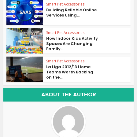
Smart Pet Accessories
Building Reliable Online
Services Using...
Smart Pet Accessories
How Indoor Kids Activity
Spaces Are Changing
Family...
Smart Pet Accessories
La Liga 2012/13 Home
Teams Worth Backing
on the...
ABOUT THE AUTHOR