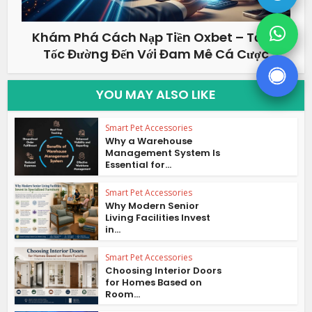
Khám Phá Cách Nạp Tiền Oxbet – Tăng
Tốc Đường Đến Với Đam Mê Cá Cược
YOU MAY ALSO LIKE
Smart Pet Accessories
Why a Warehouse
Management System Is
Essential for...
Smart Pet Accessories
Why Modern Senior
Living Facilities Invest
in...
Smart Pet Accessories
Choosing Interior Doors
for Homes Based on
Room...