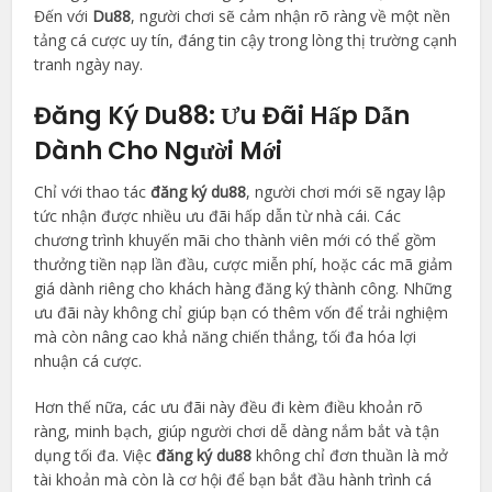
Đến với
Du88
, người chơi sẽ cảm nhận rõ ràng về một nền
tảng cá cược uy tín, đáng tin cậy trong lòng thị trường cạnh
tranh ngày nay.
Đăng Ký Du88: Ưu Đãi Hấp Dẫn
Dành Cho Người Mới
Chỉ với thao tác
đăng ký du88
, người chơi mới sẽ ngay lập
tức nhận được nhiều ưu đãi hấp dẫn từ nhà cái. Các
chương trình khuyến mãi cho thành viên mới có thể gồm
thưởng tiền nạp lần đầu, cược miễn phí, hoặc các mã giảm
giá dành riêng cho khách hàng đăng ký thành công. Những
ưu đãi này không chỉ giúp bạn có thêm vốn để trải nghiệm
mà còn nâng cao khả năng chiến thắng, tối đa hóa lợi
nhuận cá cược.
Hơn thế nữa, các ưu đãi này đều đi kèm điều khoản rõ
ràng, minh bạch, giúp người chơi dễ dàng nắm bắt và tận
dụng tối đa. Việc
đăng ký du88
không chỉ đơn thuần là mở
tài khoản mà còn là cơ hội để bạn bắt đầu hành trình cá