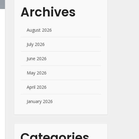
Archives
August 2026
July 2026
June 2026
May 2026
April 2026
January 2026
Categories