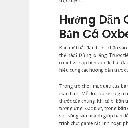
trực tuyến.
Hướng Dẫn C
Bắn Cá Oxbe
Bạn mới bắt đầu bước chân vào 
thế nào? Đừng lo lắng! Trước ti
oxbet và nạp tiền vào để bắt đầu
hiểu cùng các hướng dẫn trực q
Trong trò chơi, mục tiêu của bạn
màn hình. Mỗi loại cá sẽ có giá 
thước của chúng. Khi cá bị bắn
tương ứng. Đặc biệt, trong
bắn 
vip, súng siêu mạnh giúp bạn d
trình chơi game rất linh hoạt, 