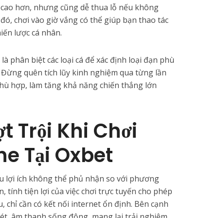
h cao hơn, nhưng cũng dễ thua lỗ nếu không
đó, chơi vào giờ vắng có thể giúp bạn thao tác
iến lược cá nhân.
à phân biệt các loại cá để xác định loại đạn phù
. Đừng quên tích lũy kinh nghiệm qua từng lần
phù hợp, làm tăng khả năng chiến thắng lớn
t Trội Khi Chơi
ne Tại Oxbet
u lợi ích không thể phủ nhận so với phương
, tính tiện lợi của việc chơi trực tuyến cho phép
 chỉ cần có kết nối internet ổn định. Bên cạnh
nét, âm thanh sống động, mang lại trải nghiệm