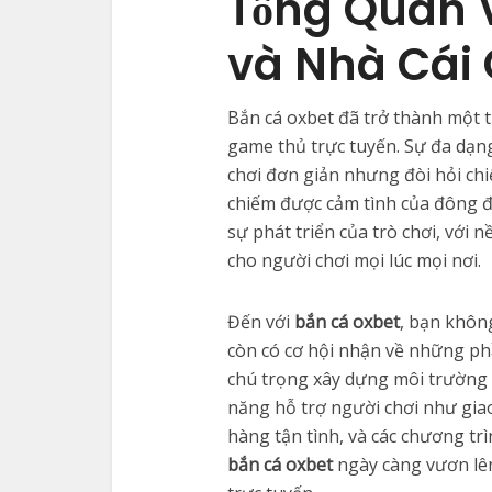
Tổng Quan 
và Nhà Cái
Bắn cá oxbet đã trở thành một 
game thủ trực tuyến. Sự đa dạn
chơi đơn giản nhưng đòi hỏi chi
chiếm được cảm tình của đông đ
sự phát triển của trò chơi, với 
cho người chơi mọi lúc mọi nơi.
Đến với
bắn cá oxbet
, bạn không
còn có cơ hội nhận về những phầ
chú trọng xây dựng môi trường 
năng hỗ trợ người chơi như gia
hàng tận tình, và các chương tr
bắn cá oxbet
ngày càng vươn lên