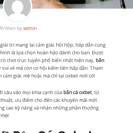
Written by
admin
giải trí mang lại cảm giác hồi hộp, hấp dẫn cùng
hính là lựa chọn hoàn hảo dành cho bạn. Được
rò chơi trực tuyến phổ biến nhất hiện nay,
bắn
vui vẻ mà còn cơ hội kiếm tiền hấp dẫn. Tham
 cảm giác mê hoặc mà chỉ tại oxbet mới có!
 đi sâu vào mọi khía cạnh của
bắn cá oxbet
, từ
 thuật, ưu điểm cho đến các khuyến mãi mới
âng cao kỹ năng và nhận những phần thưởng
 nhé!