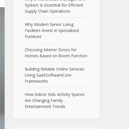
System Is Essential for Efficient
Supply Chain Operations
Why Modern Senior Living
Facilities Invest in Specialized
Furniture
Choosing Interior Doors for
Homes Based on Room Function
Building Reliable Online Services
Using SaaSSoftwareCore
Frameworks
How Indoor Kids Activity Spaces
Are Changing Family
Entertainment Trends