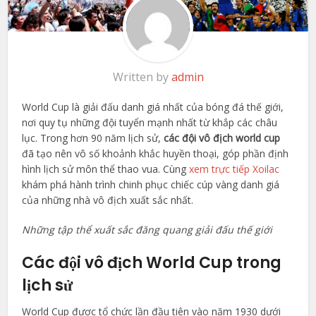
Written by
admin
World Cup là giải đấu danh giá nhất của bóng đá thế giới,
nơi quy tụ những đội tuyển mạnh nhất từ khắp các châu
lục. Trong hơn 90 năm lịch sử,
các đội vô địch world cup
đã tạo nên vô số khoảnh khắc huyền thoại, góp phần định
hình lịch sử môn thể thao vua. Cùng
xem trực tiếp Xoilac
khám phá hành trình chinh phục chiếc cúp vàng danh giá
của những nhà vô địch xuất sắc nhất.
Những tập thể xuất sắc đăng quang giải đấu thế giới
Các đội vô địch World Cup trong
lịch sử
World Cup được tổ chức lần đầu tiên vào năm 1930 dưới