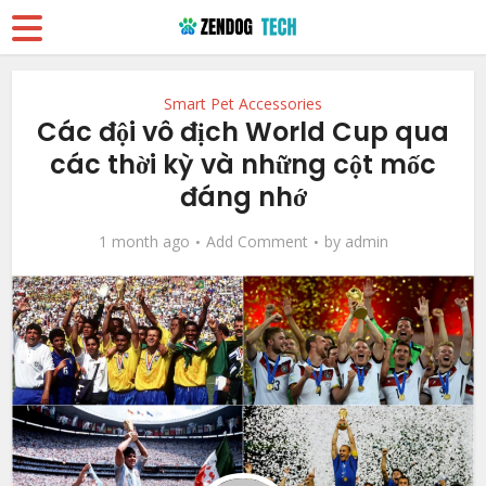
Smart Pet Accessories
Các đội vô địch World Cup qua
các thời kỳ và những cột mốc
đáng nhớ
1 month ago
Add Comment
by
admin