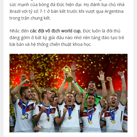
sức mạnh của bóng đá Đức hiện đại. Họ đánh bại chủ nhà
Brazil với tỷ số 7-1 ở bán kết trước khi vượt qua Argentina
trong trận chung kết.
Nhắc đến
các đội vô địch world cup
, Đức luôn là đối thủ
đáng gờm ở bất kỳ giải đấu nào nhờ nền tảng đào tạo trẻ
bài bản và hệ thống chiến thuật khoa học.