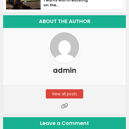
Teams Worth Backing
on the...
ABOUT THE AUTHOR
admin
View all posts
Leave a Comment