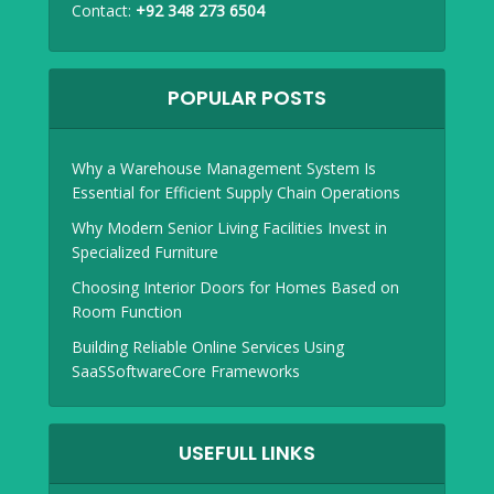
Contact:
+92 348 273 6504
POPULAR POSTS
Why a Warehouse Management System Is
Essential for Efficient Supply Chain Operations
Why Modern Senior Living Facilities Invest in
Specialized Furniture
Choosing Interior Doors for Homes Based on
Room Function
Building Reliable Online Services Using
SaaSSoftwareCore Frameworks
USEFULL LINKS