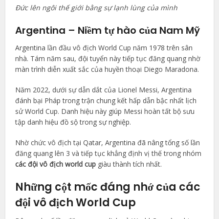
Đức lên ngôi thế giới bằng sự lạnh lùng của mình
Argentina – Niềm tự hào của Nam Mỹ
Argentina lần đầu vô địch World Cup năm 1978 trên sân
nhà. Tám năm sau, đội tuyển này tiếp tục đăng quang nhờ
màn trình diễn xuất sắc của huyền thoại Diego Maradona.
Năm 2022, dưới sự dẫn dắt của Lionel Messi, Argentina
đánh bại Pháp trong trận chung kết hấp dẫn bậc nhất lịch
sử World Cup. Danh hiệu này giúp Messi hoàn tất bộ sưu
tập danh hiệu đồ sộ trong sự nghiệp.
Nhờ chức vô địch tại Qatar, Argentina đã nâng tổng số lần
đăng quang lên 3 và tiếp tục khẳng định vị thế trong nhóm
các đội vô địch world cup
giàu thành tích nhất.
Những cột mốc đáng nhớ của các
đội vô địch World Cup