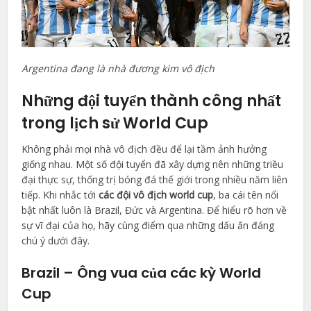
Argentina đang là nhà đương kim vô địch
Những đội tuyển thành công nhất
trong lịch sử World Cup
Không phải mọi nhà vô địch đều để lại tầm ảnh hưởng
giống nhau. Một số đội tuyển đã xây dựng nên những triều
đại thực sự, thống trị bóng đá thế giới trong nhiều năm liên
tiếp. Khi nhắc tới
các đội vô địch world cup
, ba cái tên nổi
bật nhất luôn là Brazil, Đức và Argentina. Để hiểu rõ hơn về
sự vĩ đại của họ, hãy cùng điểm qua những dấu ấn đáng
chú ý dưới đây.
Brazil – Ông vua của các kỳ World
Cup