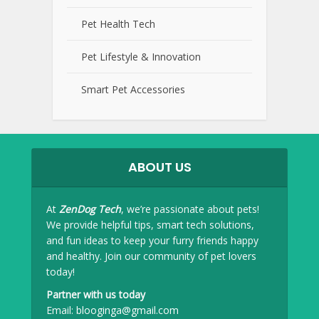
Pet Health Tech
Pet Lifestyle & Innovation
Smart Pet Accessories
ABOUT US
At
ZenDog Tech
, we’re passionate about pets!
We provide helpful tips, smart tech solutions,
and fun ideas to keep your furry friends happy
and healthy. Join our community of pet lovers
today!
Partner with us today
Email:
blooginga@gmail.com