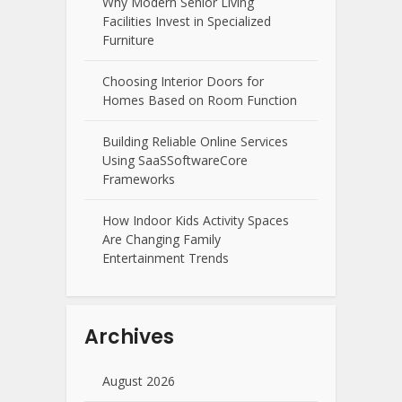
Why Modern Senior Living
Facilities Invest in Specialized
Furniture
Choosing Interior Doors for
Homes Based on Room Function
Building Reliable Online Services
Using SaaSSoftwareCore
Frameworks
How Indoor Kids Activity Spaces
Are Changing Family
Entertainment Trends
Archives
August 2026