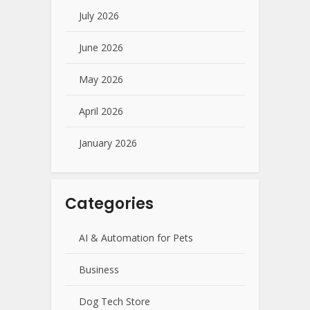
July 2026
June 2026
May 2026
April 2026
January 2026
Categories
AI & Automation for Pets
Business
Dog Tech Store