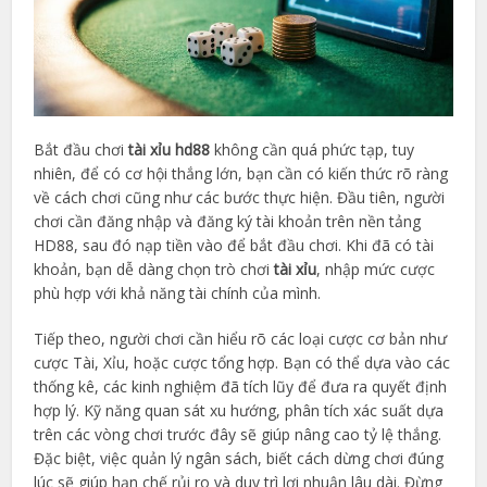
Bắt đầu chơi
tài xỉu hd88
không cần quá phức tạp, tuy
nhiên, để có cơ hội thắng lớn, bạn cần có kiến thức rõ ràng
về cách chơi cũng như các bước thực hiện. Đầu tiên, người
chơi cần đăng nhập và đăng ký tài khoản trên nền tảng
HD88, sau đó nạp tiền vào để bắt đầu chơi. Khi đã có tài
khoản, bạn dễ dàng chọn trò chơi
tài xỉu
, nhập mức cược
phù hợp với khả năng tài chính của mình.
Tiếp theo, người chơi cần hiểu rõ các loại cược cơ bản như
cược Tài, Xỉu, hoặc cược tổng hợp. Bạn có thể dựa vào các
thống kê, các kinh nghiệm đã tích lũy để đưa ra quyết định
hợp lý. Kỹ năng quan sát xu hướng, phân tích xác suất dựa
trên các vòng chơi trước đây sẽ giúp nâng cao tỷ lệ thắng.
Đặc biệt, việc quản lý ngân sách, biết cách dừng chơi đúng
lúc sẽ giúp hạn chế rủi ro và duy trì lợi nhuận lâu dài. Đừng