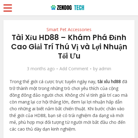
Smart Pet Accessories
Tài Xỉu HD88 – Khám Phá Đỉnh
Cao Giải Trí Thú Vị và Lợi Nhuận
Tối Ưu
3 months ago
Add Comment
by
admin
Trong thế giới cá cược trực tuyến ngày nay,
tài xỉu hd88
đã
trở thành một trong những trò chơi yêu thích của cộng
đồng đông đảo người chơi. Không chỉ vì tính giải trí cao mà
còn mang lại cơ hội thắng lớn, đem lại lợi nhuận hấp dẫn
cho những ai biết nắm bắt chiến thuật. Khi bước chân vào
thế giới của HD88, bạn sẽ có trải nghiệm đa dạng và mới
mẻ, phù hợp mọi đối tượng từ người mới bắt đầu cho đến
các cao thủ dày dạn kinh nghiệm.