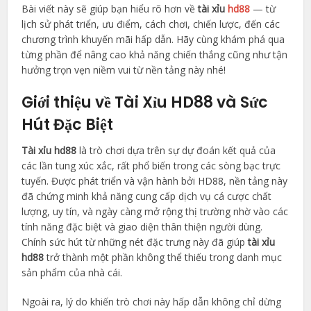
Bài viết này sẽ giúp bạn hiểu rõ hơn về
tài xỉu
hd88
— từ
lịch sử phát triển, ưu điểm, cách chơi, chiến lược, đến các
chương trình khuyến mãi hấp dẫn. Hãy cùng khám phá qua
từng phần để nâng cao khả năng chiến thắng cũng như tận
hưởng trọn vẹn niềm vui từ nền tảng này nhé!
Giới thiệu về Tài Xỉu HD88 và Sức
Hút Đặc Biệt
Tài xỉu hd88
là trò chơi dựa trên sự dự đoán kết quả của
các lần tung xúc xắc, rất phổ biến trong các sòng bạc trực
tuyến. Được phát triển và vận hành bởi HD88, nền tảng này
đã chứng minh khả năng cung cấp dịch vụ cá cược chất
lượng, uy tín, và ngày càng mở rộng thị trường nhờ vào các
tính năng đặc biệt và giao diện thân thiện người dùng.
Chính sức hút từ những nét đặc trưng này đã giúp
tài xỉu
hd88
trở thành một phần không thể thiếu trong danh mục
sản phẩm của nhà cái.
Ngoài ra, lý do khiến trò chơi này hấp dẫn không chỉ dừng