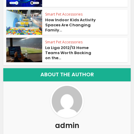
Smart Pet Accessories
How Indoor Kids Activity
Spaces Are Changing
Family...
Smart Pet Accessories
La Liga 2012/13 Home
Teams Worth Backing
on the...
ABOUT THE AUTHOR
admin