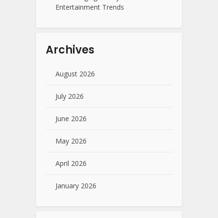
Entertainment Trends
Archives
August 2026
July 2026
June 2026
May 2026
April 2026
January 2026