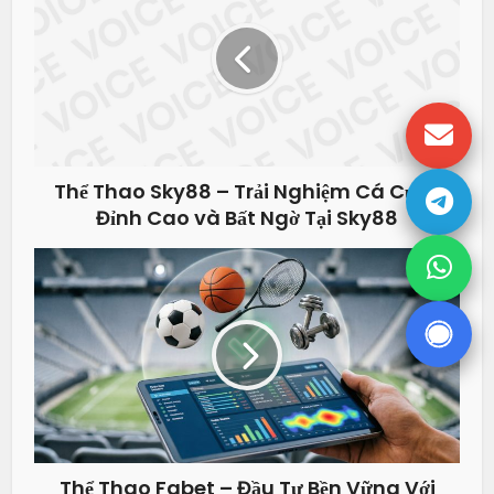
Thể Thao Sky88 – Trải Nghiệm Cá Cược
Đỉnh Cao và Bất Ngờ Tại Sky88
Thể Thao Fabet – Đầu Tư Bền Vững Với