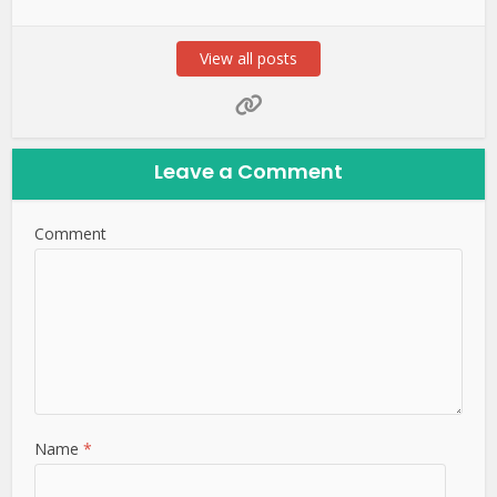
View all posts
Leave a Comment
Comment
Name
*