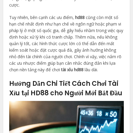
cược.
Tuy nhiên, bên cạnh các ưu điểm,
hd88
cũng còn một số
hạn chế nhất định như hạn chế về ngôn ngữ hoặc phạm vi
pháp lý ở một số quốc gia, dễ gây hiểu nhầm trong việc quy
định hoặc xử lý khi có tranh chấp. Thêm nữa, nếu không
quản lý tốt, các hình thức cược lớn có thể dẫn đến mất
kiểm soát hoặc đặt cược quá đà, gây ảnh hưởng không
nhỏ đến tài chính của người chơi. Chính vì vậy, việc nắm rõ
các ưu nhược điểm giúp bạn cân nhắc đúng đắn khi lựa
chọn nền tảng này để chơi
tài xỉu hd88
lâu dài.
Hướng Dẫn Chi Tiết Cách Chơi Tài
Xỉu tại HD88 cho Người Mới Bắt Đầu